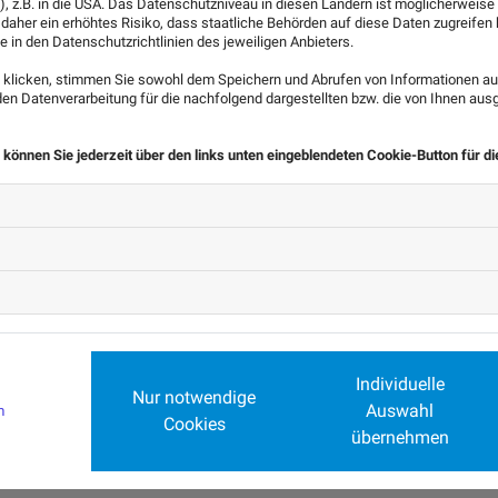
), z.B. in die USA. Das Datenschutzniveau in diesen Ländern ist möglicherweise
 daher ein erhöhtes Risiko, dass staatliche Behörden auf diese Daten zugreife
e in den Datenschutzrichtlinien des jeweiligen Anbieters.
klicken, stimmen Sie sowohl dem Speichern und Abrufen von Informationen auf
n Datenverarbeitung für die nachfolgend dargestellten bzw. die von Ihnen au
ERBSCHAFTSSTEUER UND
 können Sie jederzeit über den links unten eingeblendeten Cookie-Button für d
SCHENKUNGSSTEUER
Damit die Nachfolge keine hohe
Steuerbelastung erfahren muss, helfen wir
Ihnen bei der Erbschafts- und
Schenkungssteuer und entwickeln die
Individuelle
ideale Lösung für eine minimale Steuerlast.
Nur notwendige
Auswahl
m
Cookies
übernehmen