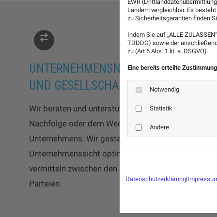
EWR (Drittlanddatenübermittlung
Ländern vergleichbar. Es besteht
zu Sicherheitsgarantien finden Si
Indem Sie auf „ALLE ZULASSEN" 
TDDDG) sowie der anschließende
zu (Art 6 Abs. 1 lit. a. DSGVO).
UNTERNEHMENSNACHFOLGE
Eine bereits erteilte Zustimmung
UND GESELLSCHAFTSWECHSEL
Notwendig
Wir beraten und unterstützen Sie bei der
Statistik
Nachfolge oder dem Wechsel Ihres
Andere
Unternehmens. Wir gestalten die aus der
Unternehmenssicht optimale Lösung und
vermitteln zwischen den beteiligten
Datenschutzerklärung
|
Impressu
Parteien.