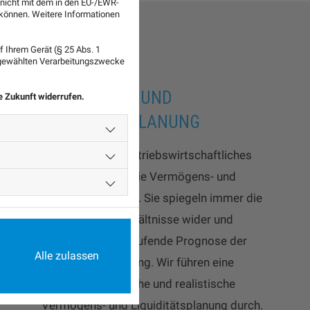
 nicht mit dem in den EU-/EWR-
n können. Weitere Informationen
 Ihrem Gerät (§ 25 Abs. 1
sgewählten Verarbeitungszwecke
VERMÖGENS- UND
ie Zukunft widerrufen.
LIQUIDITÄTSPLANUNG
Als wichtigstes betriebswirtschaftliches
Instrument dient die Vermögens- und
Liquiditätsplanung. Sie spiegeln immer die
tatsächlichen Verhältnisse wider und
ermöglichen die laufende Prognose der
Alle zulassen
Zukunftsentwicklung. Wir führen eine
aktuelle, dynamische und realistische
Vermögens- und Liquiditätsplanung durch.