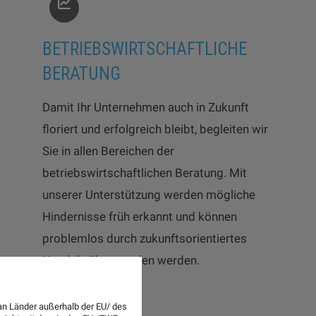
BETRIEBSWIRTSCHAFTLICHE
BERATUNG
Damit Ihr Unternehmen auch in Zukunft
floriert und erfolgreich bleibt, begleiten wir
Sie in allen Bereichen der
betriebswirtschaftlichen Beratung. Mit
unserer Unterstützung werden mögliche
Hindernisse früh erkannt und können
problemlos durch zukunftsorientiertes
Handeln überwunden werden.
an Länder außerhalb der EU/ des